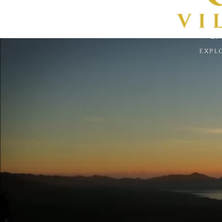
En
expl